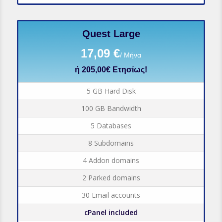
Quest Large
17,09 €
/ Μήνα
ή 205,00€ Ετησίως!
5 GB Hard Disk
100 GB Bandwidth
5 Databases
8 Subdomains
4 Addon domains
2 Parked domains
30 Email accounts
cPanel included