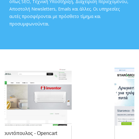
όπως SEO, Τεχνική Υποστήριξη, Διαχείριση περιεχομένου,
Αποστολή Newsletters, Εmails και άλλες. Οι υπηρεσίες
αυτές προσφέρονται με πρόσθετο τίμημα και
προσυμφωνούνται.
Staromco - Joomla