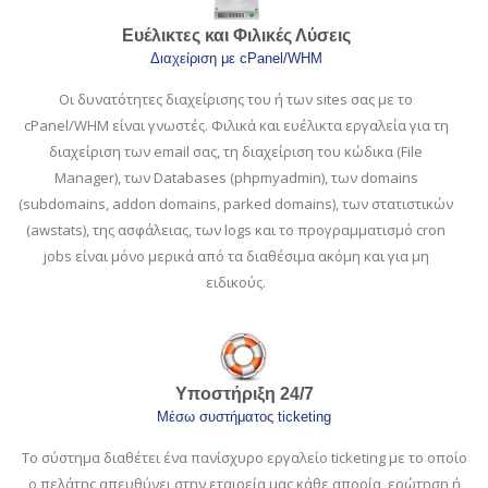
Ευέλικτες και Φιλικές Λύσεις
Διαχείριση με cPanel/WHM
Οι δυνατότητες διαχείρισης του ή των sites σας με το
cPanel/WHM είναι γνωστές. Φιλικά και ευέλικτα εργαλεία για τη
διαχείριση των email σας, τη διαχείριση του κώδικα (File
Manager), των Databases (phpmyadmin), των domains
(subdomains, addon domains, parked domains), των στατιστικών
(awstats), της ασφάλειας, των logs και το προγραμματισμό cron
jobs είναι μόνο μερικά από τα διαθέσιμα ακόμη και για μη
ειδικούς.
Υποστήριξη 24/7
Μέσω συστήματος ticketing
Το σύστημα διαθέτει ένα πανίσχυρο εργαλείο ticketing με το οποίο
ο πελάτης απευθύνει στην εταιρεία μας κάθε απορία, ερώτηση ή