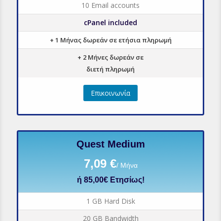
10 Email accounts
cPanel included
+ 1 Μήνας δωρεάν σε ετήσια πληρωμή
+ 2 Μήνες δωρεάν σε
διετή πληρωμή
Επικοινωνία
Quest Medium
7,09 €
/ Μήνα
ή 85,00€ Ετησίως!
1 GB Hard Disk
20 GB Bandwidth