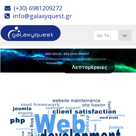
(+30) 6981209272
info@galaxyquest.gr
WEB DESIGN - WEB DEVELOPMENT
ΟΛΕΣ ΟΙ ΣΥΓΧΡΟΝΕΣ ΤΕΧΝΟΛΟΓΙΕΣ ΓΙΑ ΚΑΘΕ ΕΠΑΓΓΕΛΜΑΤΙΑ Η ΙΔΙΩΤΗ ΑΠΟ ΕΝΑ ΑΠΛΟ BLOG ΜΕΧΡΙ ΤΟ ΠΙΟ ΣΥΝΘΕΤΟ E-SHOP
Κατασκευή e-Shop με 1.240 Ευρώ!
Λεπτομέρειες