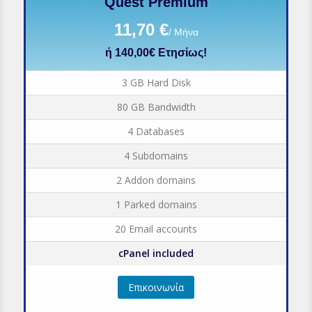
Quest Premium
11,70 €
/ Μήνα
ή 140,00€ Ετησίως!
3 GB Hard Disk
80 GB Bandwidth
4 Databases
4 Subdomains
2 Addon domains
1 Parked domains
20 Email accounts
cPanel included
Επικοινωνία